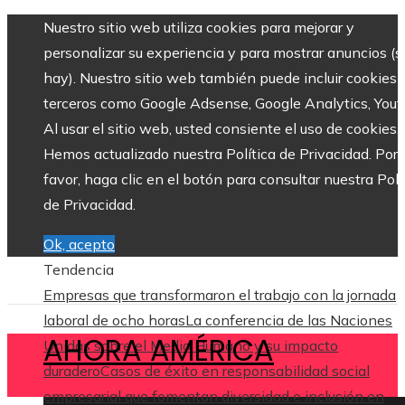
Nuestro sitio web utiliza cookies para mejorar y
personalizar su experiencia y para mostrar anuncios (si
hay). Nuestro sitio web también puede incluir cookies 
terceros como Google Adsense, Google Analytics, Yout
Al usar el sitio web, usted consiente el uso de cookies.
Hemos actualizado nuestra Política de Privacidad. Por
favor, haga clic en el botón para consultar nuestra Polí
de Privacidad.
Ok, acepto
Tendencia
Empresas que transformaron el trabajo con la jornada
laboral de ocho horas
La conferencia de las Naciones
AHORA AMÉRICA
Unidas sobre el Medio Humano y su impacto
duradero
Casos de éxito en responsabilidad social
empresarial que fomentan diversidad e inclusión en