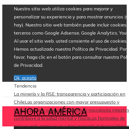
Nuestro sitio web utiliza cookies para mejorar y
personalizar su experiencia y para mostrar anuncios (si
hay). Nuestro sitio web también puede incluir cookies 
terceros como Google Adsense, Google Analytics, Yout
Al usar el sitio web, usted consiente el uso de cookies.
Hemos actualizado nuestra Política de Privacidad. Por
favor, haga clic en el botón para consultar nuestra Polí
de Privacidad.
Ok, acepto
Tendencia
La minería y la RSE: transparencia y participación en
Chile
Las organizaciones con mayor presupuesto y
AHORA AMÉRICA
beneficiarios a nivel global
Cómo la microbiota intestin
contribuye a la salud mental y física
Los festivales de
música más antiguos que han marcado la historia
Empr