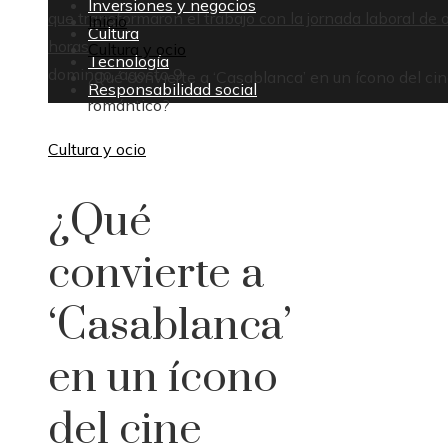
Inversiones y negocios
que transformaron el trabajo con la jornada laboral de 
Inicio
Cultura
horas
Cultura y ocio
Tecnología
domingo, agosto 9
¿Qué convierte a ‘Casablanca’ en un ícono del ci
Responsabilidad social
romántico?
Cultura y ocio
¿Qué
convierte a
‘Casablanca’
en un ícono
del cine