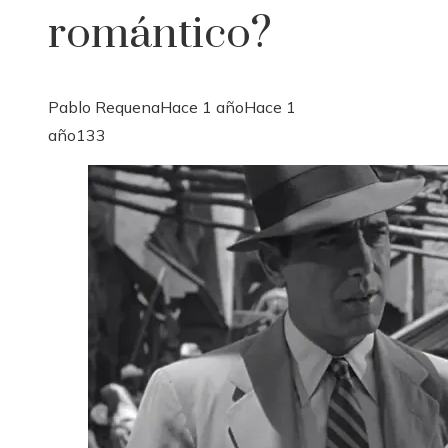
romántico?
Pablo Requena
Hace 1 año
Hace 1
año
133