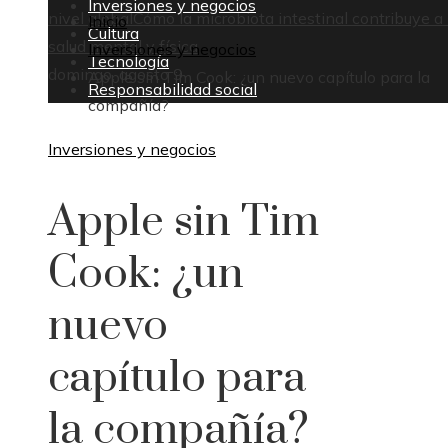
Inversiones y negocios
nivel global
Cómo la microbiota intestinal contribuye a 
Inicio
Cultura
salud mental y física
Inversiones y negocios
Tecnología
domingo, agosto 9
Apple sin Tim Cook: ¿un nuevo capítulo para la
Responsabilidad social
compañía?
Inversiones y negocios
Apple sin Tim
Cook: ¿un
nuevo
capítulo para
la compañía?