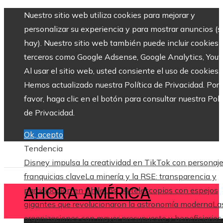
Nuestro sitio web utiliza cookies para mejorar y
personalizar su experiencia y para mostrar anuncios (si
hay). Nuestro sitio web también puede incluir cookies 
terceros como Google Adsense, Google Analytics, Yout
Al usar el sitio web, usted consiente el uso de cookies.
Hemos actualizado nuestra Política de Privacidad. Por
favor, haga clic en el botón para consultar nuestra Polí
de Privacidad.
Ok, acepto
Tendencia
Disney impulsa la creatividad en TikTok con personaj
franquicias clave
La minería y la RSE: transparencia y
AHORA AMÉRICA
participación en Chile
Los 10 telescopios con espejos
gigantes que revolucionaron la astronomía moderna
La
organizaciones con mayor presupuesto y beneficiarios