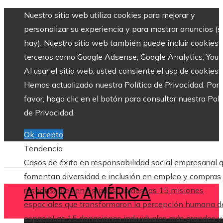
Nuestro sitio web utiliza cookies para mejorar y
personalizar su experiencia y para mostrar anuncios (si
hay). Nuestro sitio web también puede incluir cookies 
terceros como Google Adsense, Google Analytics, Yout
Al usar el sitio web, usted consiente el uso de cookies.
Hemos actualizado nuestra Política de Privacidad. Por
favor, haga clic en el botón para consultar nuestra Polí
de Privacidad.
Ok, acepto
Tendencia
Casos de éxito en responsabilidad social empresarial 
fomentan diversidad e inclusión en empleo y compras
AHORA AMÉRICA
responsables en Estados Unidos
Las 15 misiones
espaciales que transformaron la percepción humana d
espacio
Las 15 donaciones individuales más grandes y