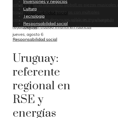
Inversiones y negocios
influencia en la filantropía global
Las piezas musicales 
Inicio
Cultura
trascienden épocas y fronteras con múltiples
Responsabilidad social
Tecnología
versiones
Cómo las denuncias públicas impulsaron la
Uruguay: referente regional en RSE y energías
Responsabilidad social
regulación del trabajo infantil en fábricas
limpias
jueves, agosto 6
Responsabilidad social
Uruguay:
referente
regional en
RSE y
energías