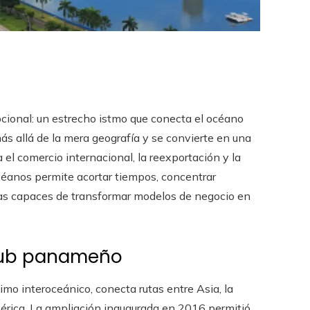
ional: un estrecho istmo que conecta el océano
más allá de la mera geografía y se convierte en una
a el comercio internacional, la reexportación y la
céanos permite acortar tiempos, concentrar
as capaces de transformar modelos de negocio en
 hub panameño
ítimo interoceánico, conecta rutas entre Asia, la
mérica. La ampliación inaugurada en 2016 permitió