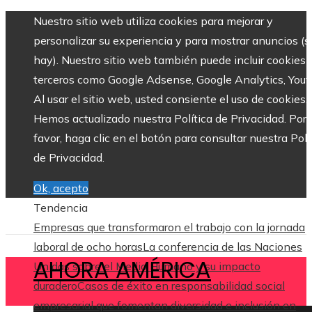
Nuestro sitio web utiliza cookies para mejorar y
personalizar su experiencia y para mostrar anuncios (si
hay). Nuestro sitio web también puede incluir cookies 
terceros como Google Adsense, Google Analytics, Yout
Al usar el sitio web, usted consiente el uso de cookies.
Hemos actualizado nuestra Política de Privacidad. Por
favor, haga clic en el botón para consultar nuestra Polí
de Privacidad.
Ok, acepto
Tendencia
Empresas que transformaron el trabajo con la jornada
laboral de ocho horas
La conferencia de las Naciones
AHORA AMÉRICA
Unidas sobre el Medio Humano y su impacto
duradero
Casos de éxito en responsabilidad social
empresarial que fomentan diversidad e inclusión en