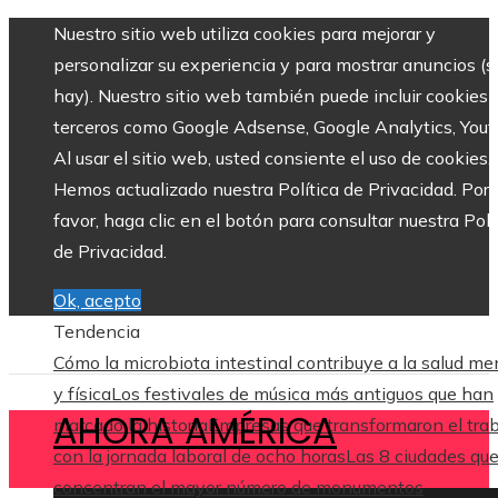
Nuestro sitio web utiliza cookies para mejorar y
personalizar su experiencia y para mostrar anuncios (si
hay). Nuestro sitio web también puede incluir cookies 
terceros como Google Adsense, Google Analytics, Yout
Al usar el sitio web, usted consiente el uso de cookies.
Hemos actualizado nuestra Política de Privacidad. Por
favor, haga clic en el botón para consultar nuestra Polí
de Privacidad.
Ok, acepto
Tendencia
Cómo la microbiota intestinal contribuye a la salud me
y física
Los festivales de música más antiguos que han
AHORA AMÉRICA
marcado la historia
Empresas que transformaron el trab
con la jornada laboral de ocho horas
Las 8 ciudades qu
concentran el mayor número de monumentos