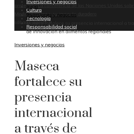
Inversiones y negocios
protegidos
La conferencia de las Naciones Unidas sobr
Inicio
Cultura
Medio Humano y su impacto duradero
Inversiones y negocios
Tecnología
sábado, agosto 8
Maseca fortalece su presencia internacional a tr
Responsabilidad social
de innovación en alimentos regionales
Inversiones y negocios
Maseca
fortalece su
presencia
internacional
a través de