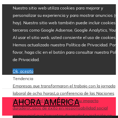
Nuestro sitio web utiliza cookies para mejorar y
personalizar su experiencia y para mostrar anuncios (si
hay). Nuestro sitio web también puede incluir cookies 
terceros como Google Adsense, Google Analytics, Yout
Al usar el sitio web, usted consiente el uso de cookies.
Hemos actualizado nuestra Política de Privacidad. Por
favor, haga clic en el botón para consultar nuestra Polí
de Privacidad.
Ok, acepto
Tendencia
Empresas que transformaron el trabajo con la jornada
laboral de ocho horas
La conferencia de las Naciones
AHORA AMÉRICA
Unidas sobre el Medio Humano y su impacto
duradero
Casos de éxito en responsabilidad social
empresarial que fomentan diversidad e inclusión en