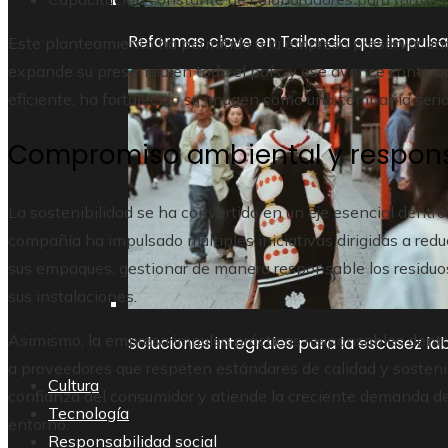
Reformas clave en Tailandia que impulsa
Este planteamiento ha permitido a la empresa preservar una
expande su presencia en todo el país, y ese avance continu
eficiente, ha fortalecido su imagen como una compañía seria
Compromiso ambiental y respons
La sostenibilidad se ha convertido en un eje esencial dentro d
compañía ha impulsado múltiples iniciativas dirigidas a redu
sus empaques, gestionar de manera responsable los residuos
sus instalaciones.
Asimismo, la empresa impulsa prácticas responsables dentr
Soluciones integrales para la escasez la
a proveedores que respeten estándares de calidad y sostenib
Cultura
confianza del consumidor y atiende la creciente demanda 
Tecnología
entorno.
Responsabilidad social