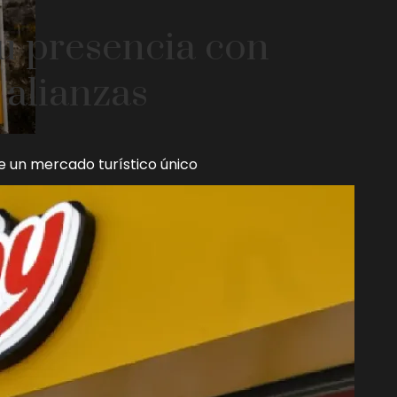
su presencia con
 alianzas
e un mercado turístico único