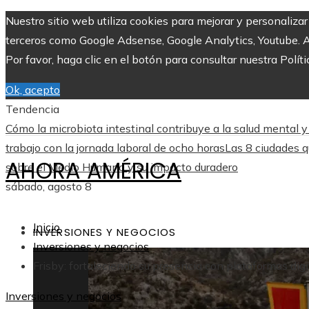
Nuestro sitio web utiliza cookies para mejorar y personaliza
terceros como Google Adsense, Google Analytics, Youtube. Al 
Por favor, haga clic en el botón para consultar nuestra Políti
Ok, acepto
Tendencia
Cómo la microbiota intestinal contribuye a la salud mental y 
trabajo con la jornada laboral de ocho horas
Las 8 ciudades 
AHORA AMÉRICA
sobre el Medio Humano y su impacto duradero
sábado, agosto 8
Inicio
INVERSIONES Y NEGOCIOS
Inversiones y negocios
Frisby: fortaleciendo su presencia con plataformas digi
Inversiones y negocios