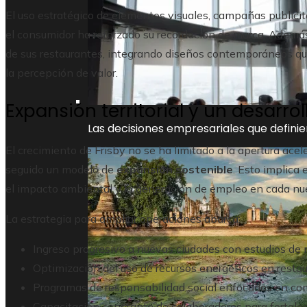
El uso estratégico de elementos visuales, campañas publici
el consumidor ha reforzado su recordación de marca. Ademá
de sus restaurantes, integrando diseños contemporáneos que
la percepción de valor.
Expansión territorial y un desarr
Las decisiones empresariales que definier
El crecimiento de Frisby no se ha limitado a la apertura ace
seguido un modelo de
expansión sostenible
. Esto implica
el impacto ambiental y la generación de empleo en cada nu
La estrategia para ampliar operaciones abarca:
Ingreso progresivo a nuevas ciudades con estudios de 
Optimización del uso de recursos energéticos en restau
Programas de responsabilidad social enfocados en co
Capacitación constante de colaboradores para fortalece