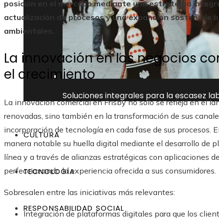
posición en el mercado mediante una estrategia integra
actualización de procesos y una expansión sostenible b
ambientales.
La innovación en los negocios c
el crecimiento
Soluciones integrales para la escasez la
La innovación comercial en Frisby no solo se refleja en el
renovadas, sino también en la transformación de sus canales 
incorporación de tecnología en cada fase de sus procesos. E
CULTURA
manera notable su huella digital mediante el desarrollo de p
línea y a través de alianzas estratégicas con aplicaciones d
perfeccionando la experiencia ofrecida a sus consumidores.
TECNOLOGÍA
Sobresalen entre las iniciativas más relevantes:
RESPONSABILIDAD SOCIAL
Integración de plataformas digitales para que los clien