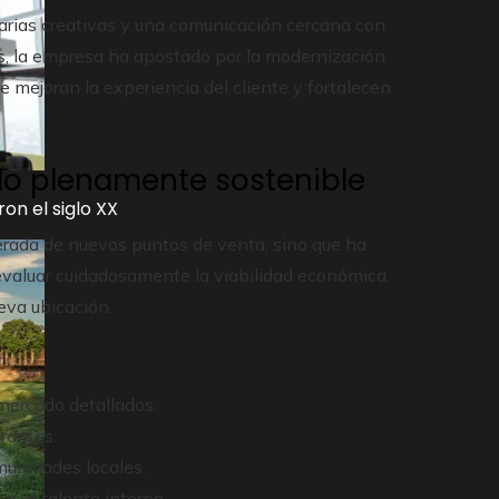
tarias creativas y una comunicación cercana con
s, la empresa ha apostado por la modernización
 mejoran la experiencia del cliente y fortalecen
ollo plenamente sostenible
on el siglo XX
lerada de nuevos puntos de venta, sino que ha
 evaluar cuidadosamente la viabilidad económica,
eva ubicación.
mercado detallados.
rantes.
munidades locales.
r el talento interno.