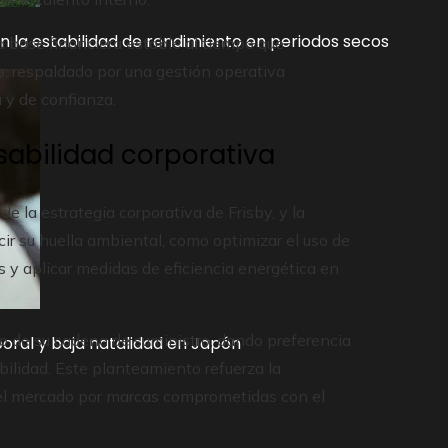
n la estabilidad de rendimiento en periodos secos
 base financiera estable al tiempo que
o, respaldado por una gestión operativa
 y de confianza.
abilidad corporativa
e la estrategia corporativa de Frisby, y la
cir su huella ambiental, como optimizar el uso de
 y aplicar medidas de eficiencia energética en
o de su cadena de suministro, dando preferencia
boral y baja natalidad en Japón
ilidad. Este planteamiento refuerza la
del mercado por marcas comprometidas con el