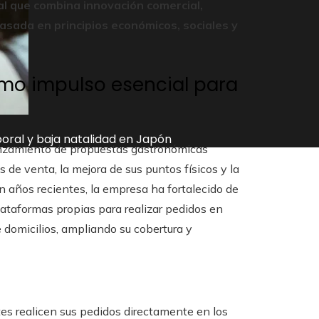
l que combina innovación comercial,
asada en principios económicos, sociales y
omo impulso esencial para
boral y baja natalidad en Japón
 lanzamiento de propuestas gastronómicas
de venta, la mejora de sus puntos físicos y la
n años recientes, la empresa ha fortalecido de
lataformas propias para realizar pedidos en
e domicilios, ampliando su cobertura y
tes realicen sus pedidos directamente en los