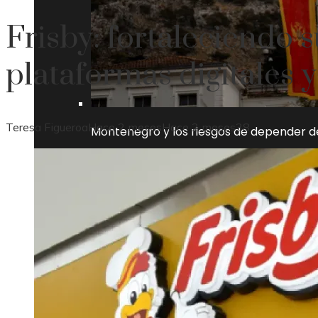
Frisby: fortaleciendo 
plataformas digitales y
Teresa Figueroa
Hace 2 meses
Hace 2 meses
38
Montenegro y los riesgos de depender d