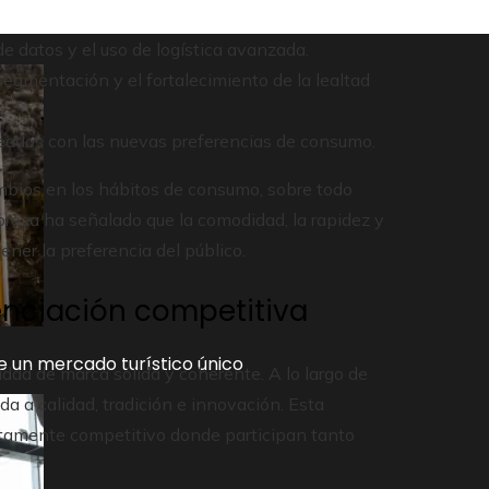
e datos y el uso de logística avanzada.
egmentación y el fortalecimiento de la lealtad
neados con las nuevas preferencias de consumo.
cambios en los hábitos de consumo, sobre todo
mpresa ha señalado que la comodidad, la rapidez y
ner la preferencia del público.
enciación competitiva
e un mercado turístico único
idad de marca sólida y coherente. A lo largo de
a a calidad, tradición e innovación. Esta
ltamente competitivo donde participan tanto