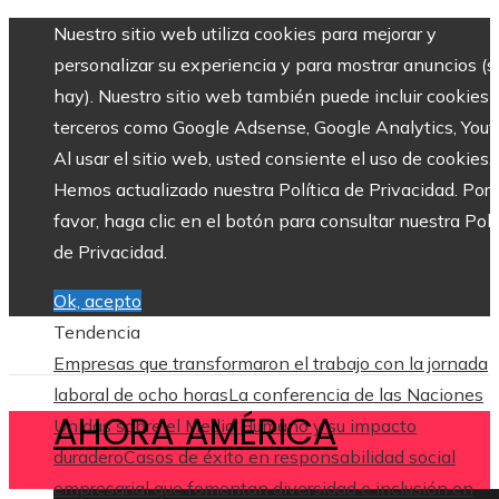
Nuestro sitio web utiliza cookies para mejorar y
personalizar su experiencia y para mostrar anuncios (si
hay). Nuestro sitio web también puede incluir cookies 
terceros como Google Adsense, Google Analytics, Yout
Al usar el sitio web, usted consiente el uso de cookies.
Hemos actualizado nuestra Política de Privacidad. Por
favor, haga clic en el botón para consultar nuestra Polí
de Privacidad.
Ok, acepto
Tendencia
Empresas que transformaron el trabajo con la jornada
laboral de ocho horas
La conferencia de las Naciones
AHORA AMÉRICA
Unidas sobre el Medio Humano y su impacto
duradero
Casos de éxito en responsabilidad social
empresarial que fomentan diversidad e inclusión en