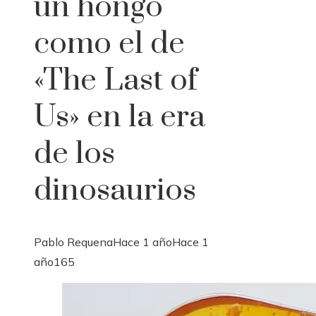
un hongo
como el de
«The Last of
Us» en la era
de los
dinosaurios
Pablo Requena
Hace 1 año
Hace 1
año
165