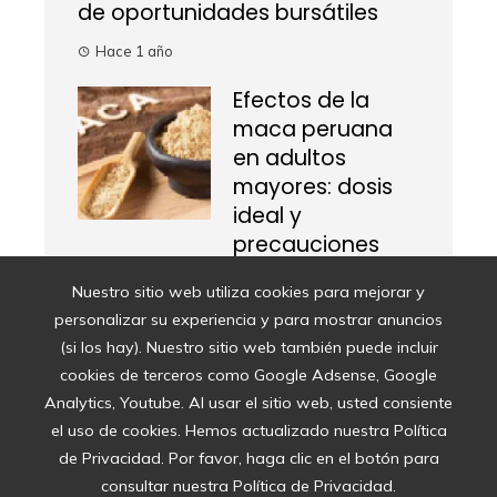
de oportunidades bursátiles
Hace 1 año
Efectos de la
maca peruana
en adultos
mayores: dosis
ideal y
precauciones
respaldadas por
Nuestro sitio web utiliza cookies para mejorar y
estudios
personalizar su experiencia y para mostrar anuncios
Hace 12 meses
(si los hay). Nuestro sitio web también puede incluir
cookies de terceros como Google Adsense, Google
Franco Colapinto
Analytics, Youtube. Al usar el sitio web, usted consiente
y la batalla
el uso de cookies. Hemos actualizado nuestra Política
mental en la
de Privacidad. Por favor, haga clic en el botón para
Fórmula 1: cómo
consultar nuestra Política de Privacidad.