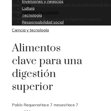
Inversiones y negocios
que transformaron el trabajo con la jornada laboral de 
Inicio
Cultura
horas
Ciencia y tecnología
Tecnología
domingo, agosto 9
Alimentos clave para una digestión superior
Responsabilidad social
Ciencia y tecnología
Alimentos
clave para una
digestión
superior
Pablo Requena
Hace 7 meses
Hace 7