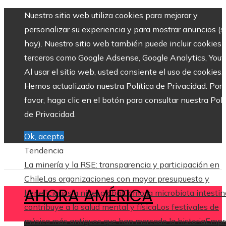
Nuestro sitio web utiliza cookies para mejorar y
personalizar su experiencia y para mostrar anuncios (si
hay). Nuestro sitio web también puede incluir cookies 
terceros como Google Adsense, Google Analytics, Yout
Al usar el sitio web, usted consiente el uso de cookies.
Hemos actualizado nuestra Política de Privacidad. Por
favor, haga clic en el botón para consultar nuestra Polí
de Privacidad.
Ok, acepto
Tendencia
La minería y la RSE: transparencia y participación en
Chile
Las organizaciones con mayor presupuesto y
AHORA AMÉRICA
beneficiarios a nivel global
Cómo la microbiota intestin
contribuye a la salud mental y física
Los festivales de
música más antiguos que han marcado la historia
Empr