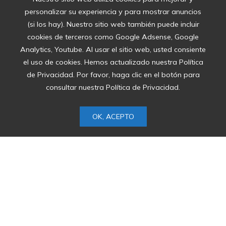
presión
personalizar su experiencia y para mostrar anuncios
Hace 1 año
(si los hay). Nuestro sitio web también puede incluir
cookies de terceros como Google Adsense, Google
Qué periódicos
Analytics, Youtube. Al usar el sitio web, usted consiente
online leer en
el uso de cookies. Hemos actualizado nuestra Política
español:
de Privacidad. Por favor, haga clic en el botón para
selección por
consultar nuestra Política de Privacidad.
país
Hace 1 año
OK, ACEPTO
Red de pagos en
efectivo de
Hamás permite
mantener la
administración
en Gaza pese al
conflicto bélico